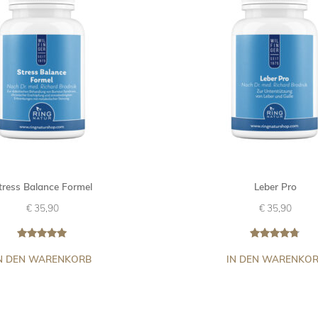
tress Balance Formel
Leber Pro
€
35,90
€
35,90
Bewertet
6
Bewertet
15
N DEN WARENKORB
IN DEN WARENKO
mit
5.00
mit
4.67
von 5,
von 5,
basierend
basierend
auf
auf