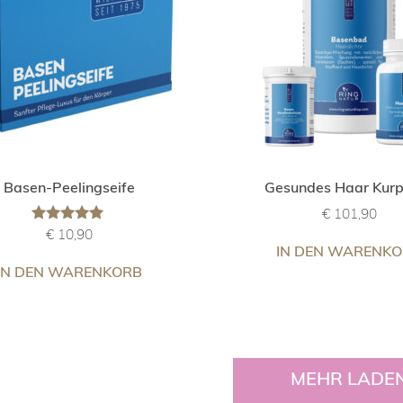
Basen-Peelingseife
Gesundes Haar Kur
€
101,90
Bewertet
€
10,90
mit
IN DEN WARENK
4.80
IN DEN WARENKORB
von 5
MEHR LADE