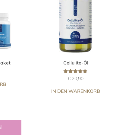
paket
Cellulite-Öl
Bewertet
€
20,90
mit
ORB
4.67
IN DEN WARENKORB
von 5
N