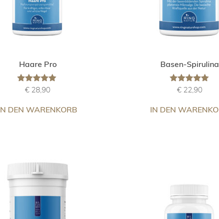
Haare Pro
Basen-Spirulin
Bewertet
Bewertet mit
€
28,90
€
22,90
mit
5.00
4.83
von 5
IN DEN WARENKORB
IN DEN WARENK
von 5