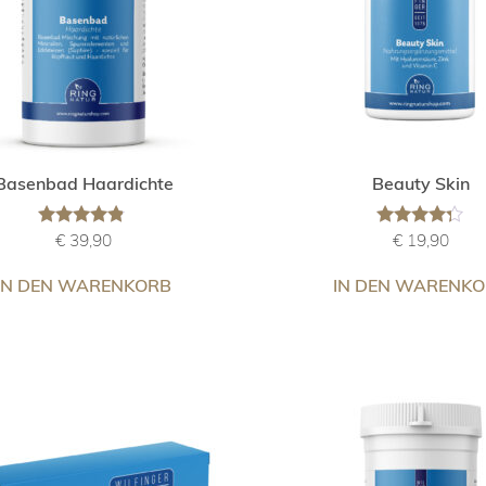
Basenbad Haardichte
Beauty Skin
Bewertet
Bewertet
€
39,90
€
19,90
mit
mit
4.67
4.18
IN DEN WARENKORB
IN DEN WARENK
von 5
von 5