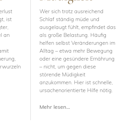
rlust
Wer sich trotz ausreichend
, ist
Schlaf ständig müde und
ter,
ausgelaugt fühlt, empfindet das
l an
als große Belastung. Häufig
helfen selbst Veränderungen im
amit
Alltag – etwa mehr Bewegung
erung,
oder eine gesündere Ernährung
arwurzeln
– nicht, um gegen diese
störende Müdigkeit
anzukommen. Hier ist schnelle,
ursachenorientierte Hilfe nötig.
Mehr lesen…