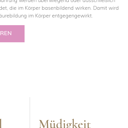
rnährung werden überwiegend oder ausschließlich
et, die im Körper basenbildend wirken. Damit wird
äurebildung im Körper entgegengewirkt.
HREN
l
Müdigkeit