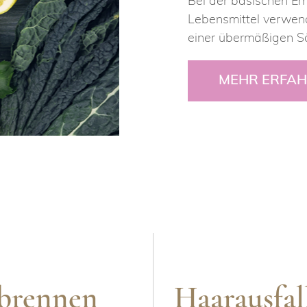
Bei der basischen E
Lebensmittel verwend
einer übermäßigen S
MEHR ERFA
brennen
Haarausfal