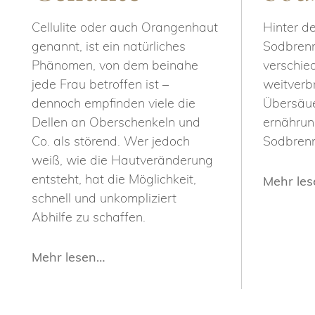
Cellulite oder auch Orangenhaut
Hinter d
genannt, ist ein natürliches
Sodbrenn
Phänomen, von dem beinahe
verschie
jede Frau betroffen ist –
weitverbr
dennoch empfinden viele die
Übersäue
Dellen an Oberschenkeln und
ernähru
Co. als störend. Wer jedoch
Sodbrenn
weiß, wie die Hautveränderung
entsteht, hat die Möglichkeit,
Mehr le
schnell und unkompliziert
Abhilfe zu schaffen.
Mehr lesen…