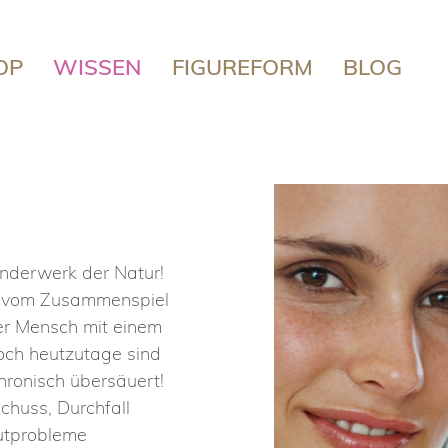
OP
WISSEN
FIGUREFORM
BLOG
underwerk der Natur!
d vom Zusammenspiel
er Mensch mit einem
och heutzutage sind
ronisch übersäuert!
chuss, Durchfall
autprobleme