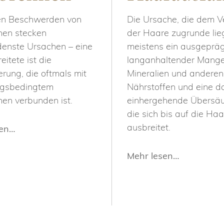
en Beschwerden von
Die Ursache, die dem Ve
en stecken
der Haare zugrunde liegt
denste Ursachen – eine
meistens ein ausgepräg
eitete ist die
langanhaltender Mange
rung, die oftmals mit
Mineralien und anderen
ngsbedingtem
Nährstoffen und eine d
en verbunden ist.
einhergehende Übersäu
die sich bis auf die Ha
ausbreitet.
sen…
Mehr lesen…