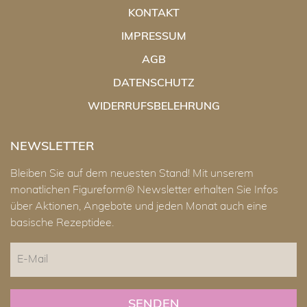
Die
KONTAKT
Optionen
können
IMPRESSUM
auf
AGB
der
DATENSCHUTZ
Produktseite
gewählt
WIDERRUFSBELEHRUNG
werden
NEWSLETTER
Bleiben Sie auf dem neuesten Stand! Mit unserem
monatlichen Figureform® Newsletter erhalten Sie Infos
über Aktionen, Angebote und jeden Monat auch eine
basische Rezeptidee.
E-
Mail
CAPTCHA