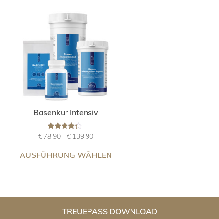
Basenkur Intensiv
Bewertet
Preisspanne:
€
78,90
–
€
139,90
mit
€ 78,90
4.00
Dieses
von 5
AUSFÜHRUNG WÄHLEN
bis
Produkt
€ 139,90
weist
mehrere
Varianten
auf.
TREUEPASS DOWNLOAD