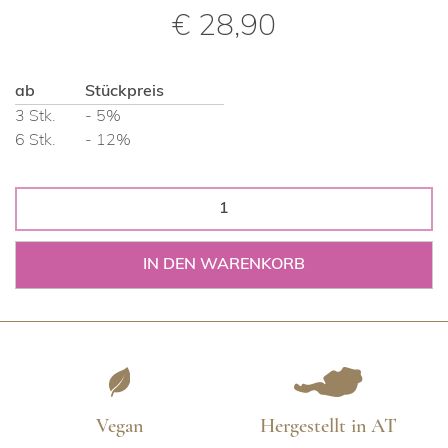
€
28,90
ab
Stückpreis
3 Stk.
- 5%
6 Stk.
- 12%
ALA
Alpha-
Liponsäure
IN DEN WARENKORB
Menge
Vegan
Hergestellt in AT