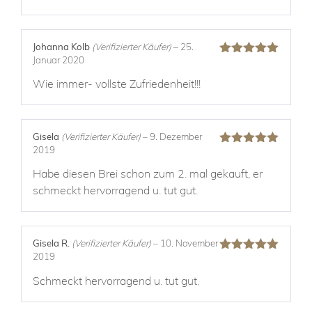
Johanna Kolb
(Verifizierter Käufer)
–
25.
Januar 2020
Bewertet mit
5
von 5
Wie immer- vollste Zufriedenheit!!!
Gisela
(Verifizierter Käufer)
–
9. Dezember
2019
Bewertet mit
5
von 5
Habe diesen Brei schon zum 2. mal gekauft, er
schmeckt hervorragend u. tut gut.
Gisela R.
(Verifizierter Käufer)
–
10. November
2019
Bewertet mit
5
von 5
Schmeckt hervorragend u. tut gut.