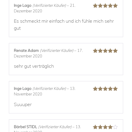
Inge Lago
(Verifizierter Käufer)
–
21.
Dezember 2020
Bewertet mit
5
von 5
Es schmeckt mir einfach und ich fühle mich sehr
gut
Renate Adam
(Verifizierter Käufer)
–
17.
Dezember 2020
Bewertet mit
5
von 5
sehr gut verträglich
Inge Lago
(Verifizierter Käufer)
–
13.
November 2020
Bewertet mit
5
von 5
Suuuper
Bärbel STIDL
(Verifizierter Käufer)
–
13.