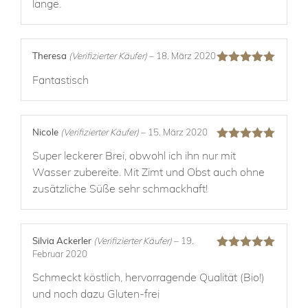
lange.
Theresa
(Verifizierter Käufer)
–
18. März 2020
Bewertet mit
Fantastisch
5
von 5
Nicole
(Verifizierter Käufer)
–
15. März 2020
Bewertet mit
Super leckerer Brei, obwohl ich ihn nur mit
5
von 5
Wasser zubereite. Mit Zimt und Obst auch ohne
zusätzliche Süße sehr schmackhaft!
Silvia Ackerler
(Verifizierter Käufer)
–
19.
Februar 2020
Bewertet mit
5
von 5
Schmeckt köstlich, hervorragende Qualität (Bio!)
und noch dazu Gluten-frei