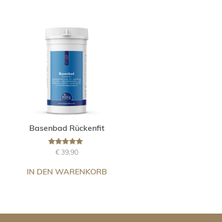
Basenbad Rückenfit
Bewertet
€
39,90
mit
4.67
von 5
IN DEN WARENKORB