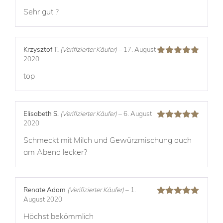
5
von 5
Sehr gut ?
Krzysztof T.
(Verifizierter Käufer)
–
17. August
2020
Bewertet mit
5
von 5
top
Elisabeth S.
(Verifizierter Käufer)
–
6. August
2020
Bewertet mit
5
von 5
Schmeckt mit Milch und Gewürzmischung auch
am Abend lecker?
Renate Adam
(Verifizierter Käufer)
–
1.
August 2020
Bewertet mit
5
von 5
Höchst bekömmlich