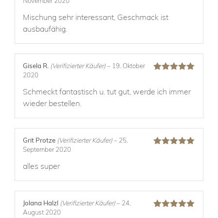
November 2020
Bewertet
mit
4
von
Mischung sehr interessant, Geschmack ist
5
ausbaufähig.
Gisela R.
(Verifizierter Käufer)
–
19. Oktober
2020
Bewertet mit
5
von 5
Schmeckt fantastisch u. tut gut, werde ich immer
wieder bestellen.
Grit Protze
(Verifizierter Käufer)
–
25.
September 2020
Bewertet mit
5
von 5
alles super
Jolana Halzl
(Verifizierter Käufer)
–
24.
August 2020
Bewertet mit