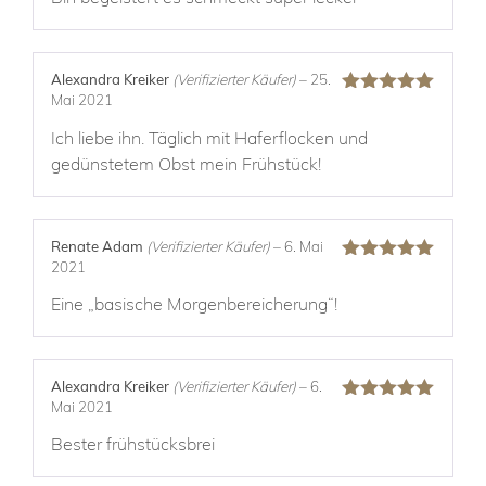
5
von 5
Alexandra Kreiker
(Verifizierter Käufer)
–
25.
Mai 2021
Bewertet mit
5
von 5
Ich liebe ihn. Täglich mit Haferflocken und
gedünstetem Obst mein Frühstück!
Renate Adam
(Verifizierter Käufer)
–
6. Mai
2021
Bewertet mit
5
von 5
Eine „basische Morgenbereicherung“!
Alexandra Kreiker
(Verifizierter Käufer)
–
6.
Mai 2021
Bewertet mit
5
von 5
Bester frühstücksbrei