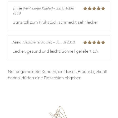
Emilie
(Verifizierter Käufer)
–
22. Oktober
2019
Bewertet mit
5
von 5
Ganz toll zum Frühstück schmeckt sehr lecker
Anna
(Verifizierter Käufer)
–
31. Juli 2019
Bewertet mit
Lecker, gesund und leicht! Schnell geliefert 1A
5
von 5
Nur angemeldete Kunden, die dieses Produkt gekauft
haben, dürfen eine Rezension abgeben.