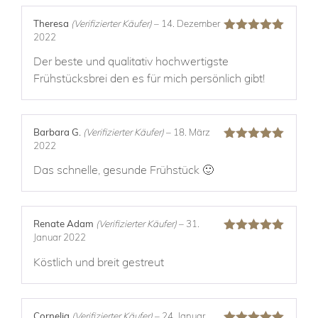
Theresa
(Verifizierter Käufer)
–
14. Dezember
2022
Bewertet mit
5
von 5
Der beste und qualitativ hochwertigste
Frühstücksbrei den es für mich persönlich gibt!
Barbara G.
(Verifizierter Käufer)
–
18. März
2022
Bewertet mit
5
von 5
Das schnelle, gesunde Frühstück 🙂
Renate Adam
(Verifizierter Käufer)
–
31.
Januar 2022
Bewertet mit
5
von 5
Köstlich und breit gestreut
Cornelia
(Verifizierter Käufer)
–
24. Januar