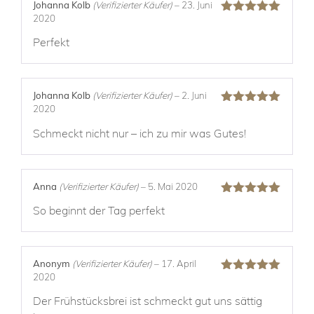
Johanna Kolb
(Verifizierter Käufer)
–
23. Juni
2020
Bewertet mit
5
von 5
Perfekt
Johanna Kolb
(Verifizierter Käufer)
–
2. Juni
2020
Bewertet mit
5
von 5
Schmeckt nicht nur – ich zu mir was Gutes!
Anna
(Verifizierter Käufer)
–
5. Mai 2020
Bewertet mit
So beginnt der Tag perfekt
5
von 5
Anonym
(Verifizierter Käufer)
–
17. April
2020
Bewertet mit
5
von 5
Der Frühstücksbrei ist schmeckt gut uns sättig