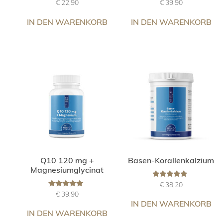
Bewertet
Bewertet
€
22,90
€
39,90
mit
mit
5.00
5.00
von 5
von 5
IN DEN WARENKORB
IN DEN WARENKORB
Q10 120 mg +
Basen-Korallenkalzium
Magnesiumglycinat
Bewertet
€
38,20
mit
Bewertet
€
39,90
5.00
mit
von 5
IN DEN WARENKORB
5.00
von 5
IN DEN WARENKORB