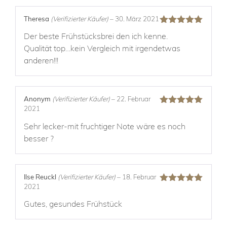
Theresa
(Verifizierter Käufer)
–
30. März 2021
Bewertet mit
Der beste Frühstücksbrei den ich kenne.
5
von 5
Qualität top…kein Vergleich mit irgendetwas
anderen!!!
Anonym
(Verifizierter Käufer)
–
22. Februar
2021
Bewertet mit
5
von 5
Sehr lecker-mit fruchtiger Note wäre es noch
besser ?
Ilse Reuckl
(Verifizierter Käufer)
–
18. Februar
2021
Bewertet mit
5
von 5
Gutes, gesundes Frühstück