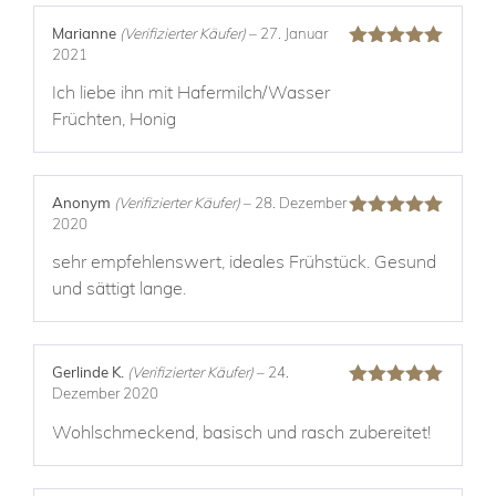
Marianne
(Verifizierter Käufer)
–
27. Januar
2021
Bewertet mit
5
von 5
Ich liebe ihn mit Hafermilch/Wasser
Früchten, Honig
Anonym
(Verifizierter Käufer)
–
28. Dezember
2020
Bewertet mit
5
von 5
sehr empfehlenswert, ideales Frühstück. Gesund
und sättigt lange.
Gerlinde K.
(Verifizierter Käufer)
–
24.
Dezember 2020
Bewertet mit
5
von 5
Wohlschmeckend, basisch und rasch zubereitet!