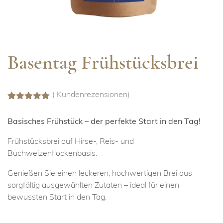
Basentag Frühstücksbrei
(
Kundenrezensionen)
Bewertet mit
47
4.94
von 5,
Basisches Frühstück – der perfekte Start in den Tag!
basierend
auf
Kundenbewertungen
Frühstücksbrei auf Hirse-, Reis- und
Buchweizenflockenbasis.
Genießen Sie einen leckeren, hochwertigen Brei aus
sorgfältig ausgewählten Zutaten – ideal für einen
bewussten Start in den Tag.