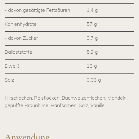
- davon gesättigte Fettsäuren
1,4 g
Kohlenhydrate
57 g
- davon Zucker
0,7 g
Ballaststoffe
5,9 g
Eiweiß
13 g
Salz
0,03 g
Hirseflocken, Reisflocken, Buchweizenflocken, Mandeln,
gepuffte Braunhirse, Hanfsamen, Salz, Vanille
Anwendung