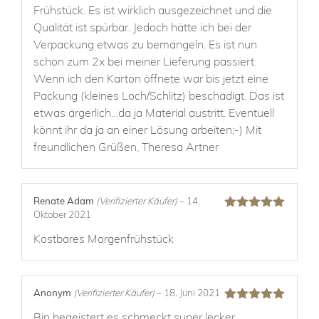
Frühstück. Es ist wirklich ausgezeichnet und die
Qualität ist spürbar. Jedoch hätte ich bei der
Verpackung etwas zu bemängeln. Es ist nun
schon zum 2x bei meiner Lieferung passiert.
Wenn ich den Karton öffnete war bis jetzt eine
Packung (kleines Loch/Schlitz) beschädigt. Das ist
etwas ärgerlich…da ja Material austritt. Eventuell
könnt ihr da ja an einer Lösung arbeiten;-) Mit
freundlichen Grüßen, Theresa Artner
Renate Adam
(Verifizierter Käufer)
–
14.
Oktober 2021
Bewertet mit
5
von 5
Kostbares Morgenfrühstück
Anonym
(Verifizierter Käufer)
–
18. Juni 2021
Bewertet mit
Bin begeistert es schmeckt super lecker