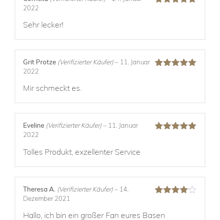
2022
Bewertet mit
5
von 5
Sehr lecker!
Grit Protze
(Verifizierter Käufer)
–
11. Januar
2022
Bewertet mit
5
von 5
Mir schmeckt es.
Eveline
(Verifizierter Käufer)
–
11. Januar
2022
Bewertet mit
5
von 5
Tolles Produkt, exzellenter Service
Theresa A.
(Verifizierter Käufer)
–
14.
Dezember 2021
Bewertet
mit
4
von
Hallo, ich bin ein großer Fan eures Basen
5