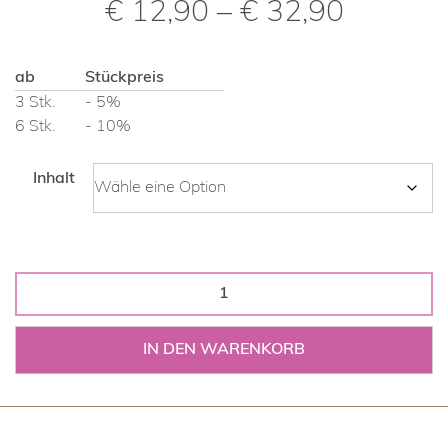
Preissp
€
12,90
–
€
32,90
€ 12,90
ab
Stückpreis
bis
3 Stk.
- 5%
6 Stk.
- 10%
€ 32,90
Inhalt
Basentag
Frühstücksbrei
Menge
IN DEN WARENKORB