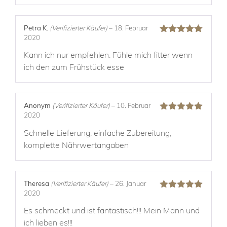
Petra K.
(Verifizierter Käufer)
–
18. Februar
2020
Bewertet mit
5
von 5
Kann ich nur empfehlen. Fühle mich fitter wenn
ich den zum Frühstück esse
Anonym
(Verifizierter Käufer)
–
10. Februar
2020
Bewertet mit
5
von 5
Schnelle Lieferung, einfache Zubereitung,
komplette Nährwertangaben
Theresa
(Verifizierter Käufer)
–
26. Januar
2020
Bewertet mit
5
von 5
Es schmeckt und ist fantastisch!!! Mein Mann und
ich lieben es!!!