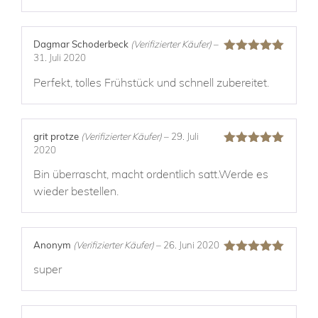
Dagmar Schoderbeck
(Verifizierter Käufer)
–
31. Juli 2020
Bewertet mit
5
von 5
Perfekt, tolles Frühstück und schnell zubereitet.
grit protze
(Verifizierter Käufer)
–
29. Juli
2020
Bewertet mit
5
von 5
Bin überrascht, macht ordentlich satt.Werde es
wieder bestellen.
Anonym
(Verifizierter Käufer)
–
26. Juni 2020
Bewertet mit
super
5
von 5