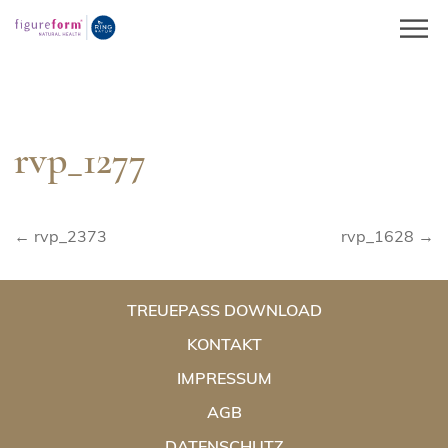
Springe
zum
Inhalt
rvp_1277
Beitragsnavigation
← rvp_2373
rvp_1628 →
TREUEPASS DOWNLOAD
KONTAKT
IMPRESSUM
AGB