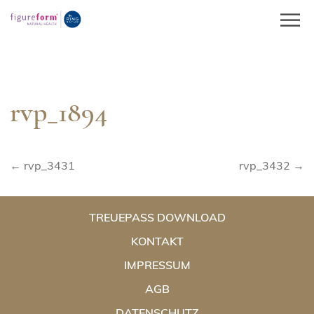
Springe
zum
Inhalt
rvp_1894
Beitragsnavigation
← rvp_3431
rvp_3432 →
TREUEPASS DOWNLOAD
KONTAKT
IMPRESSUM
AGB