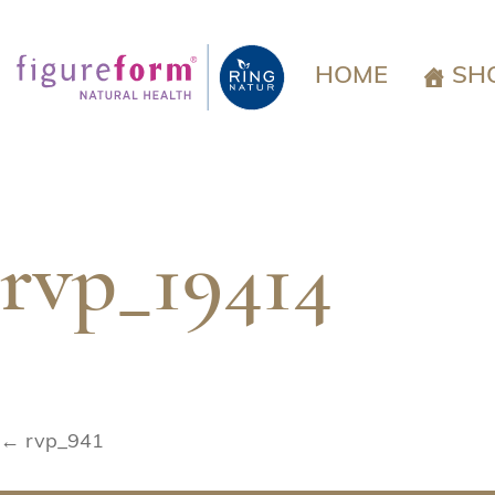
Springe
zum
Inhalt
HOME
SH
rvp_19414
Beitragsnavigation
← rvp_941