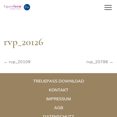
Springe
zum
Inhalt
rvp_20126
Beitragsnavigation
← rvp_20109
rvp_20786 →
TREUEPASS DOWNLOAD
KONTAKT
IMPRESSUM
AGB