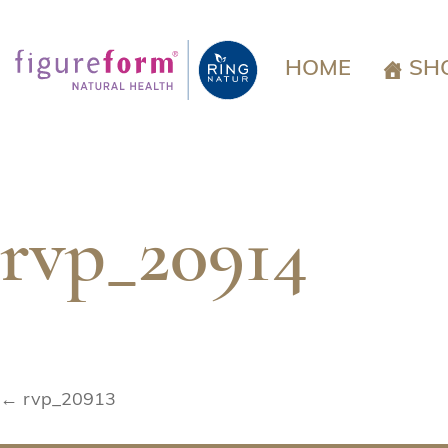
Springe
zum
Inhalt
HOME
SH
rvp_20914
Beitragsnavigation
← rvp_20913