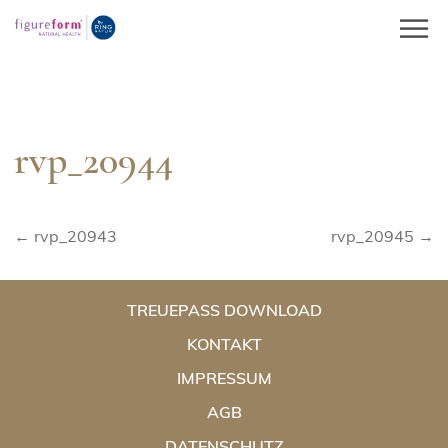
Springe
zum
Inhalt
rvp_20944
Beitragsnavigation
← rvp_20943
rvp_20945 →
TREUEPASS DOWNLOAD
KONTAKT
IMPRESSUM
AGB