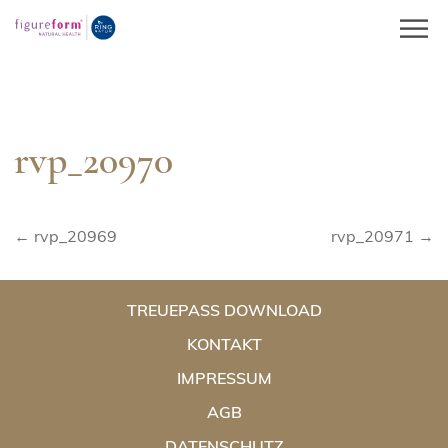
Springe
zum
Inhalt
rvp_20970
Beitragsnavigation
← rvp_20969
rvp_20971 →
TREUEPASS DOWNLOAD
KONTAKT
IMPRESSUM
AGB