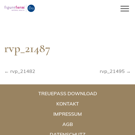
Springe
zum
Inhalt
rvp_21487
Beitragsnavigation
← rvp_21482
rvp_21495 →
TREUEPASS DOWNLOAD
KONTAKT
IMPRESSUM
AGB