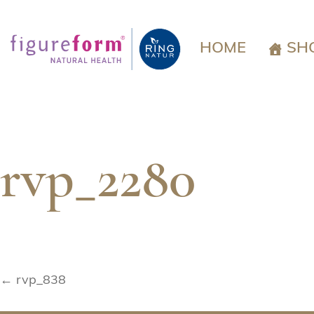
Springe
zum
Inhalt
HOME
SH
rvp_2280
Beitragsnavigation
← rvp_838