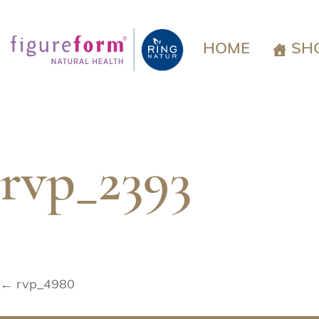
Springe
zum
Inhalt
HOME
SH
rvp_2393
Beitragsnavigation
← rvp_4980