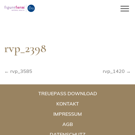
Springe
zum
Inhalt
rvp_2398
Beitragsnavigation
← rvp_3585
rvp_1420 →
TREUEPASS DOWNLOAD
KONTAKT
IMPRESSUM
AGB