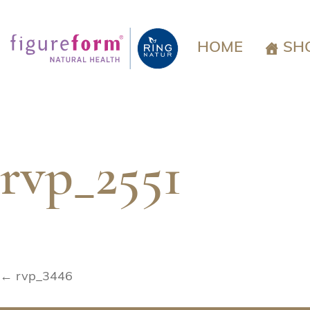
Springe
zum
Inhalt
HOME
SH
rvp_2551
Beitragsnavigation
← rvp_3446