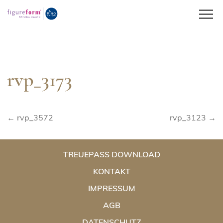
Springe
zum
Inhalt
rvp_3173
Beitragsnavigation
← rvp_3572
rvp_3123 →
TREUEPASS DOWNLOAD
KONTAKT
IMPRESSUM
AGB