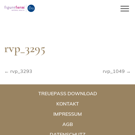
Springe
zum
Inhalt
rvp_3295
Beitragsnavigation
← rvp_3293
rvp_1049 →
TREUEPASS DOWNLOAD
KONTAKT
IMPRESSUM
AGB