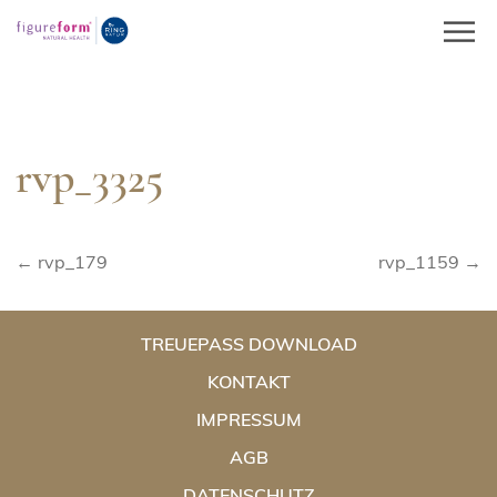
Springe
zum
Inhalt
rvp_3325
Beitragsnavigation
← rvp_179
rvp_1159 →
TREUEPASS DOWNLOAD
KONTAKT
IMPRESSUM
AGB