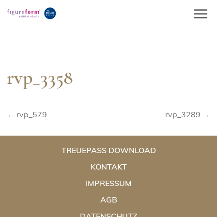
Springe
zum
Inhalt
rvp_3358
Beitragsnavigation
← rvp_579
rvp_3289 →
TREUEPASS DOWNLOAD
KONTAKT
IMPRESSUM
AGB