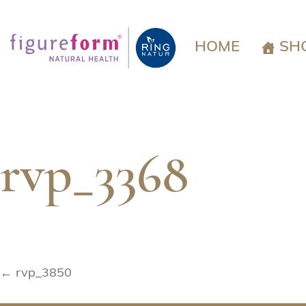
Springe
zum
Inhalt
HOME
SH
rvp_3368
Beitragsnavigation
← rvp_3850