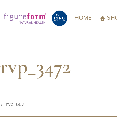
Springe
zum
Inhalt
HOME
SH
rvp_3472
Beitragsnavigation
← rvp_607