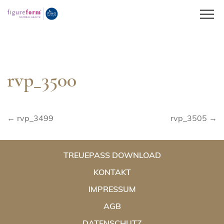
Springe
zum
Inhalt
rvp_3500
Beitragsnavigation
← rvp_3499
rvp_3505 →
TREUEPASS DOWNLOAD
KONTAKT
IMPRESSUM
AGB