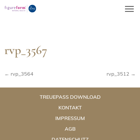
Springe
zum
Inhalt
rvp_3567
Beitragsnavigation
← rvp_3564
rvp_3512 →
TREUEPASS DOWNLOAD
KONTAKT
IMPRESSUM
AGB