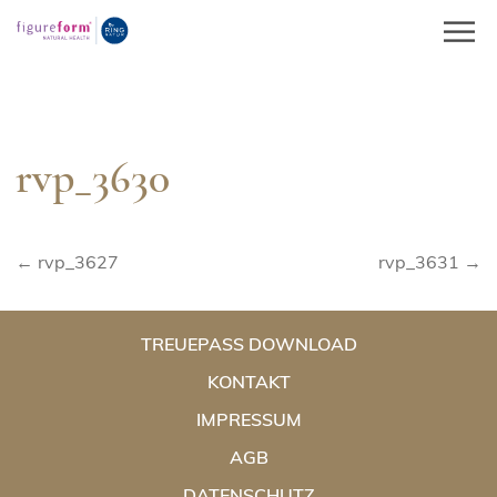
Springe
zum
Inhalt
rvp_3630
Beitragsnavigation
← rvp_3627
rvp_3631 →
TREUEPASS DOWNLOAD
KONTAKT
IMPRESSUM
AGB