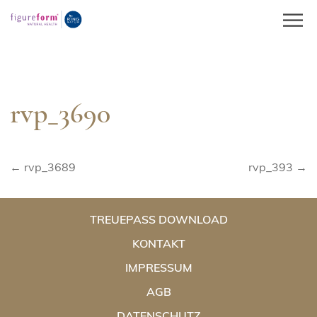
Springe
zum
Inhalt
rvp_3690
Beitragsnavigation
← rvp_3689
rvp_393 →
TREUEPASS DOWNLOAD
KONTAKT
IMPRESSUM
AGB