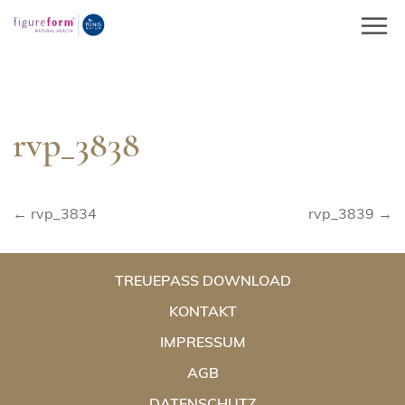
Springe
zum
Inhalt
rvp_3838
Beitragsnavigation
← rvp_3834
rvp_3839 →
TREUEPASS DOWNLOAD
KONTAKT
IMPRESSUM
AGB