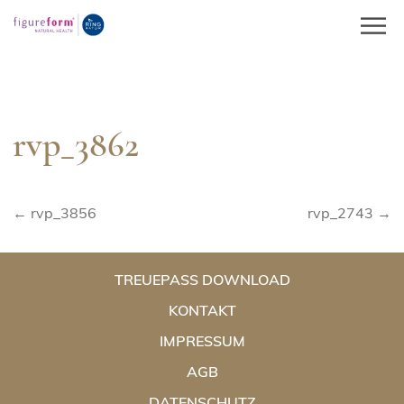
Springe
zum
Inhalt
rvp_3862
Beitragsnavigation
← rvp_3856
rvp_2743 →
TREUEPASS DOWNLOAD
KONTAKT
IMPRESSUM
AGB