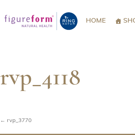
Springe
zum
Inhalt
HOME
SH
rvp_4118
Beitragsnavigation
← rvp_3770