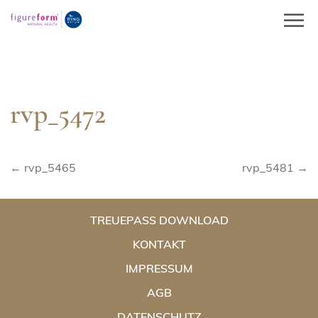
Springe
zum
Inhalt
rvp_5472
Beitragsnavigation
← rvp_5465
rvp_5481 →
TREUEPASS DOWNLOAD
KONTAKT
IMPRESSUM
AGB