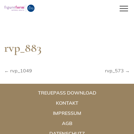
Springe
zum
Inhalt
rvp_883
Beitragsnavigation
← rvp_1049
rvp_573 →
TREUEPASS DOWNLOAD
KONTAKT
IMPRESSUM
AGB